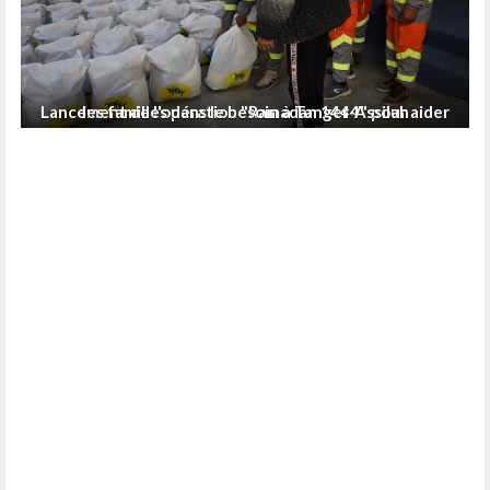
Lancement de l'opération "Ramadan 1444" pour aider les familles dans le besoin à Tanger-Assilah