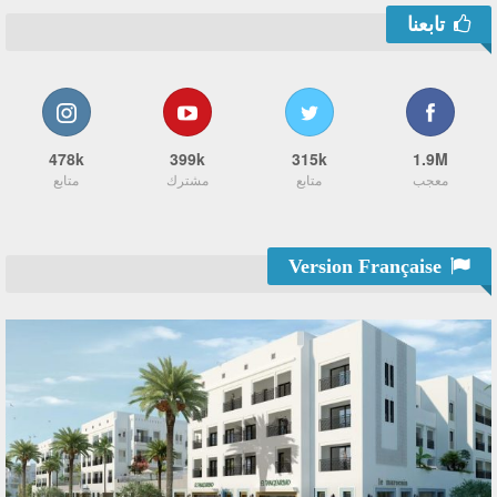
تابعنا
478k
399k
315k
1.9M
معجب
متابع
مشترك
متابع
Version Française