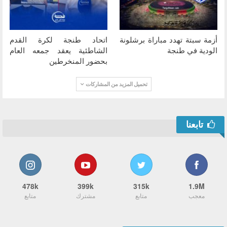
أزمة سبتة تهدد مباراة برشلونة
اتحاد طنجة لكرة القدم
الودية في طنجة
الشاطئية يعقد جمعه العام
بحضور المنخرطين
تحميل المزيد من المشاركات
تابعنا
478k
399k
315k
1.9M
معجب
متابع
مشترك
متابع