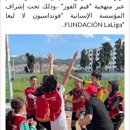
عبر منهجية “قيم الفوز” ،وذلك تحت إشراف
المؤسسة الإسبانية “فونداسيون لا ليغا
“FUNDACIÓN LaLiga .