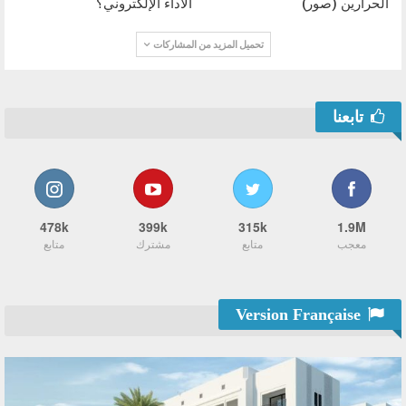
الحرارين (صور)
الأداء الإلكتروني؟
تحميل المزيد من المشاركات
تابعنا
478k
399k
315k
1.9M
معجب
متابع
مشترك
متابع
Version Française