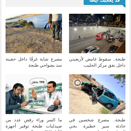
قد يعجبك ايضا
طنجة.. سقوط غامض لأربعيني
مصرع شابة غرقًا داخل حقينة
داخل نفق مركز الحليب
سد بضواحي طنجة
طنجة.. مصرع شخصين في
ما السر وراء رفض عدد من
حادثة سير خطيرة بحي
صيدليات طنجة توفير أجهزة