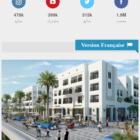
478k
399k
315k
1.9M
معجب
متابع
مشترك
متابع
Version Française