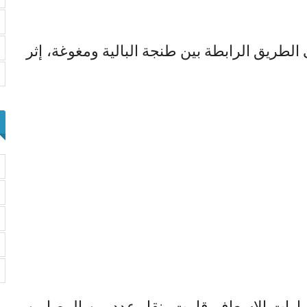
لطريق الرابطة بين طنجة البالية ومغوغة، إثر
رات الإسعاف قامت بنقل عدد من المصابين