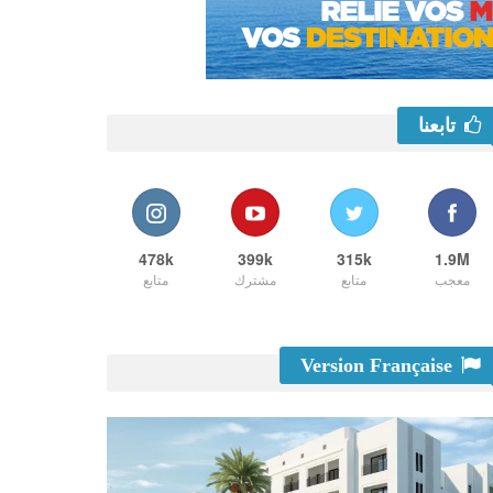
تابعنا
478k
399k
315k
1.9M
معجب
متابع
مشترك
متابع
Version Française