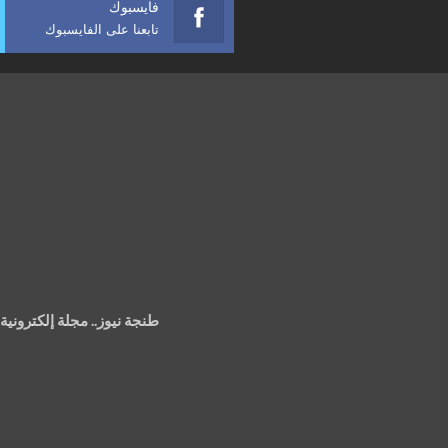
فايسبوك
تابعنا على الفايسبوك
طنجة نيوز.. مجلة إلكتروني