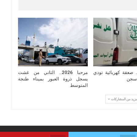
. صعقة كهربائية تودي
مرحبا 2026.. الثاني من غشت
سجن
يسجل ذروة العبور بميناء طنجة
المتوسط
مزيد من المشاركات