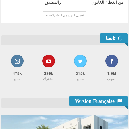
من الغطاء الغابوي
والمضيق
تحميل المزيد من المشاركات
تابعنا
478k
399k
315k
1.9M
معجب
متابع
مشترك
متابع
Version Française