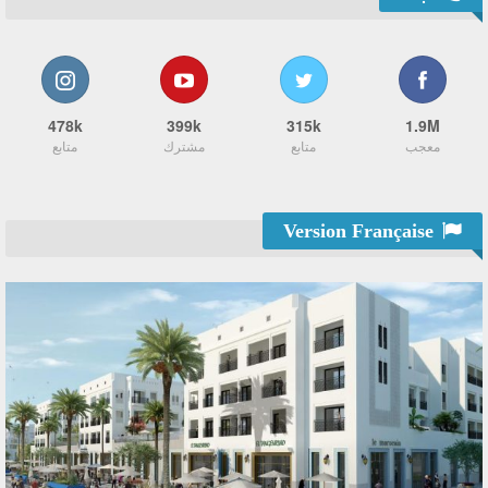
478k
399k
315k
1.9M
معجب
متابع
مشترك
متابع
Version Française