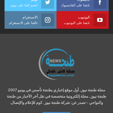
تابعنا على الفايسبوك
انضم إلينا على تويتر
اليوتيوب
الانستغرام
تابعنا على اليوتيوب
تالعنا على الانستغرام
مجلة طنجة نيوز.. أول موقع إخباري بطنجة تأسس في يونيو 2007
طنجة نيوز.. مجلة إلكترونية متخصصة في نقل أخر الأخبار من طنجة
والنواحي – تصدر عن: شركة طنجة نيوز . كوم للإعلام والإتصال.