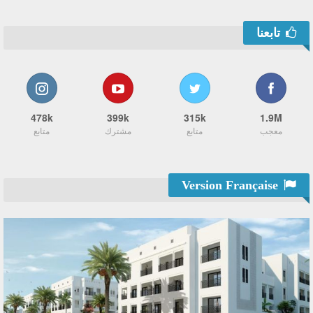
تابعنا
478k
399k
315k
1.9M
معجب
متابع
مشترك
متابع
Version Française