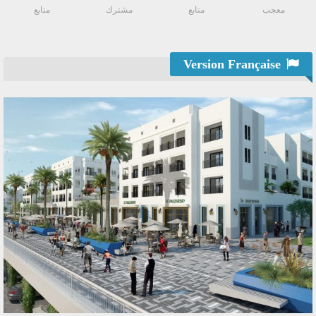
معجب
متابع
مشترك
متابع
Version Française