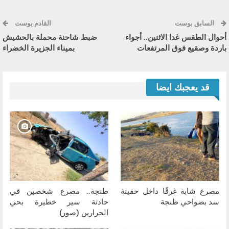
السابق بوست
القادم بوست
أحوال الطقس غدا الاثنين.. أجواء
ضبط شاحنة محملة بالحشيش
باردة وصقيع فوق المرتفعات
بميناء الجزيرة الخضراء
قد يعجبك ايضا
مصرع شابة غرقًا داخل حقينة
طنجة.. مصرع شخصين في
سد بضواحي طنجة
حادثة سير خطيرة بحي
الحرارين (صور)