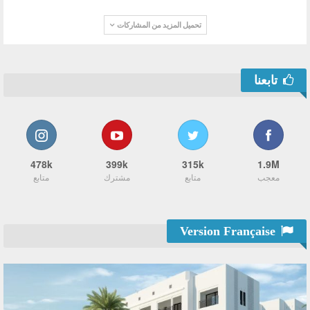
تحميل المزيد من المشاركات
تابعنا
478k
399k
315k
1.9M
معجب
متابع
مشترك
متابع
Version Française