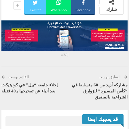
شارك
Twitter
WhatsApp
Facebook
إعلان
السابق بوست
القادم بوست
مشاركة أزيد من 60 متسابقا في
إخلاء جامعة “ييل” في كونيتيكت
“كأس المسيرة” للزوارق
بعد أنباء عن تفخيخها بـ40 قنبلة
الشراعية بالمضيق
قد يعجبك ايضا