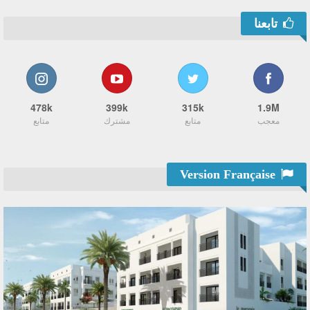
تابعنا
478k
399k
315k
1.9M
معجب
متابع
مشترك
متابع
Version Française