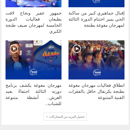
إقبال جماهيري كبير من ساكنة
جمهور غفير ونجاح لافت
الحي يميز اختتام الدورة الثالثة
يطبعان فعاليات الدورة
لمهرجان مغوغة بطنجة
الخامسة لمهرجان صيف طنجة
الكبرى
انطلاق فعاليات مهرجان مغوغة
مهرجان مغوغة يكشف برنامج
بطنجة بكرنفال حافل بالفقرات
دورته الثالثة احتفاءً بعيد
الفنية المتنوعة
العرش.. أنشطة متنوعة
للشباب…
تحميل المزيد من المشاركات