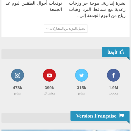
نشرة إنذارية.. موجة حر وزخات
توقعات أحوال الطقس ليوم غد
رعدية مع تساقط البرد وهبات
الجمعة
رياح من اليوم الجمعة إلى…
تحميل المزيد من المشاركات
تابعنا
478k
399k
315k
1.9M
معجب
متابع
مشترك
متابع
Version Française