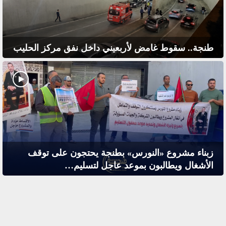
طنجة.. سقوط غامض لأربعيني داخل نفق مركز الحليب
زبناء مشروع «النورس» بطنجة يحتجون على توقف
الأشغال ويطالبون بموعد عاجل لتسليم…