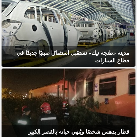
مدينة «طنجة تيك» تستقبل استثمارًا صينيًا جديدًا في
قطاع السيارات
قطار يدهس شخصًا ويُنهي حياته بالقصر الكبير