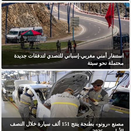
استنفار أمني مغربي-إسباني للتصدي لتدفقات جديدة
محتملة نحو سبتة
مصنع «رونو» بطنجة ينتج 151 ألف سيارة خلال النصف