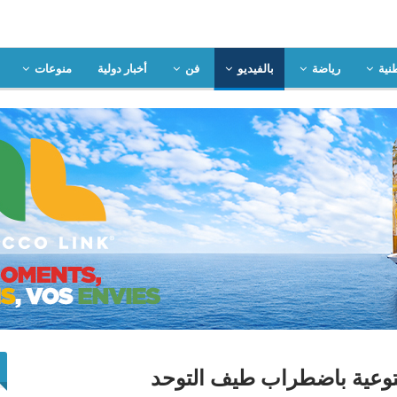
نية
رياضة
بالفيديو
فن
أخبار دولية
منوعات
توعية باضطراب طيف التوحد