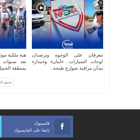
تتعرفان على الوجوه وترصدان
هبة ملكية موث
لوحات السيارات.. «أمان» و«مدار»
بعد سنوات و
تبدآن مراقبة شوارع طنجة…
بمنطقة الجبيل
تحميل ال
فايسبوك
تابعنا على الفايسبوك