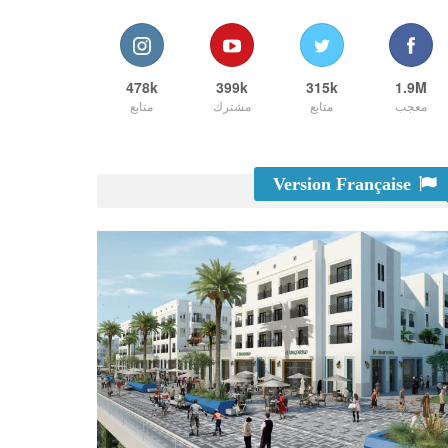
478k
399k
315k
1.9M
معجب
متابع
مشترك
متابع
Version Française