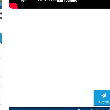
au
e…
Telegram