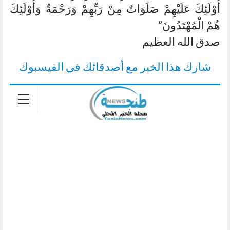
أُوْلَئِكَ عَلَيْهِمْ صَلَوَاتٌ مِنْ رَبِّهِمْ وَرَحْمَةٌ وَأُوْلَئِكَ
هُمْ الْمُهْتَدُونَ”
صدق الله العظيم
شارك هذا الخبر مع أصدقائك في الفيسبوك