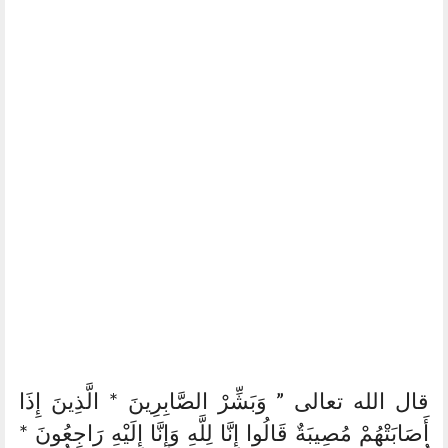
قال الله تعالى ” وَبَشِّرْ الصَّابِرِينَ * الَّذِينَ إِذَا
أَصَابَتْهُمْ مُصِيبَةٌ قَالُوا إِنَّا لِلَّهِ وَإِنَّا إِلَيْهِ رَاجِعُونَ *