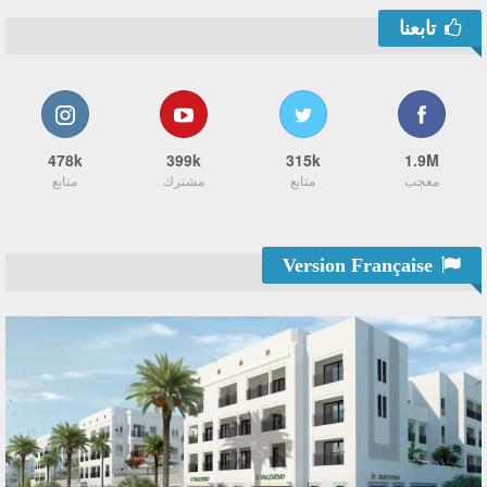
تابعنا
478k
399k
315k
1.9M
معجب
متابع
مشترك
متابع
Version Française