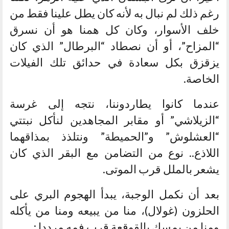
رغم ذلك لم نبال به لأنه كان يطل علينا فقط من
خلف الأسوار، وكان كل همنا هو أن نسرق
“المزاح”، أو أن نصطاد “البرطال” الذي كان
يزقزق بكل سعادة في حدائق تلك الفيلات
الخاصة.
عندما كانوا يطاردوننا، نتجه إلى غرسة
“الزيلاشي” أو مقابر المجاهدين لنأكل نبتتي
“العشلوش” و”الحميطة” ونتلذذ بمذاقهما
اللاذع.. نوع من التضامن مع البقر الذي كان
يشعر بالملل قرب الموتى.
بعد أن نكمل الوجبة، يبدأ الهجوم البري على
الحلزون (غولال)، منا من يبيعه ومنا من يأكله
ومنا من يمسك بالقوقعة قرب فمه مرددا :