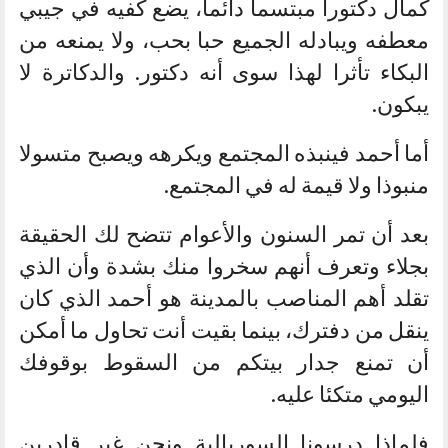
كمال دكتورا مبتسما دائما، يضع كفيه في جيبي
معطفه ويبادله الجميع حبا بحب، ولا يمنعه من
البكاء تأثرا لهذا سوى أنه دكتور. والدكاترة لا
يبكون.
أما أحمد فينبذه المجتمع ويكرهه ويصبح متسولا
منبوذا ولا قيمة له في المجتمع.
بعد أن تمر السنون والأعوام تتضح لك الحقيقة
بجلاء وتعرف أنهم سخروا منك بشدة وأن الذي
تقلد أهم المناصب بالمدينة هو أحمد الذي كان
ينقل من دفترك، بينما بقيت أنت تحاول ما أمكن
أن تمنع جدار بيتكم من السقوط بوقوفك
اليومي متكئا عليه.
فلماذا درسونا السوريالية ونحن غير قادرين