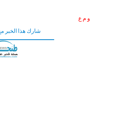
و م ع
شارك هذا الخبر م