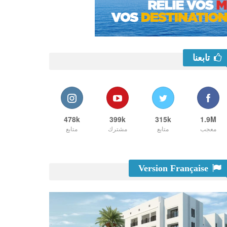
تابعنا
478k
399k
315k
1.9M
معجب
متابع
مشترك
متابع
Version Française