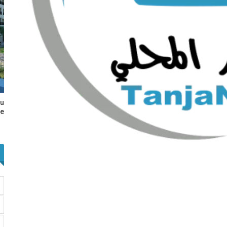
au
e…