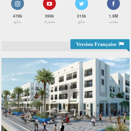
478k
399k
315k
1.9M
معجب
متابع
مشترك
متابع
Version Française