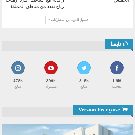
رياح بعدد من مناطق المملكة
تحميل المزيد من المشاركات
تابعنا
478k
399k
315k
1.9M
معجب
متابع
مشترك
متابع
Version Française