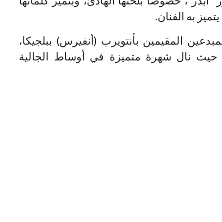
آبدر”، خصوصا بلحنها الهادئ، وبتميز كلماتها
ميز به الفنان.
مبدعين المقيمين بأنتويرب (أنفيرس) ببلجيكا،
، حيث نال شهرة متميزة في أوساط الجالية