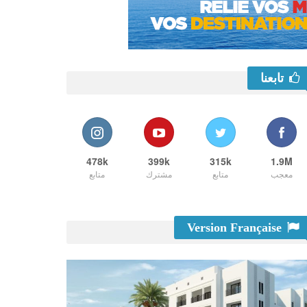
تابعنا
478k
399k
315k
1.9M
معجب
متابع
مشترك
متابع
Version Française