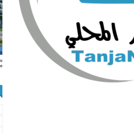
au
e…