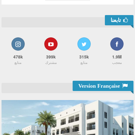
تابعنا
478k
399k
315k
1.9M
معجب
متابع
مشترك
متابع
Version Française