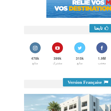
تابعنا
478k
399k
315k
1.9M
معجب
متابع
مشترك
متابع
Version Française