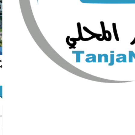
au
e…