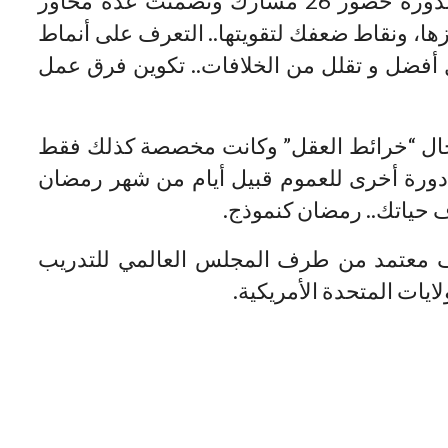
وقد عرفت هذه الدورة حضور 26 مشارك وتضمنت عدة محاور
زها، ونقاط ضعفك لتقويتها.. التعرف على أنماط
فضل و تقلل من الخلافات.. تكوين فرق عمل
جال “خرائط العقل” وكانت مخصصة كذلك فقط
دورة أخرى للعموم قبيل أيام من شهر رمضان
 حياتك.. رمضان كنموذج.
 معتمد من طرف المجلس العالمي للتدريب