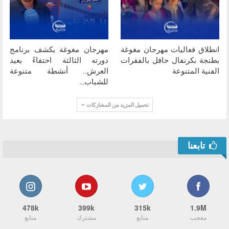
انطلاق فعاليات مهرجان مغوغة
مهرجان مغوغة يكشف برنامج
بطنجة بكرنفال حافل بالفقرات
دورته الثالثة احتفاءً بعيد
الفنية المتنوعة
العرش.. أنشطة متنوعة
للشباب…
تحميل المزيد من المشاركات
تابعنا
478k
399k
315k
1.9M
معجب
متابع
مشترك
متابع