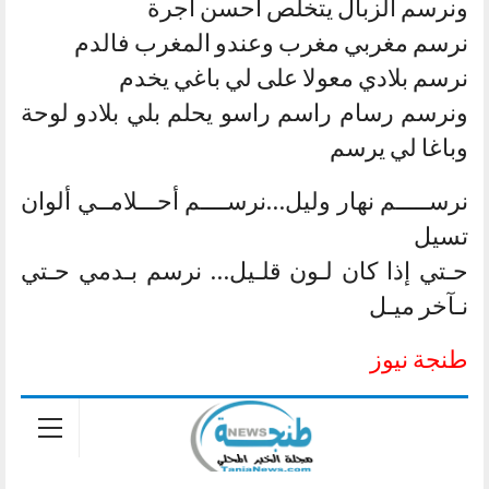
ونرسم الزبال يتخلص أحسن أجرة
نرسم مغربي مغرب وعندو المغرب فالدم
نرسم بلادي معولا على لي باغي يخدم
ونرسم رسام راسم راسو يحلم بلي بلادو لوحة
وباغا لي يرسم
نرســـــم نهار وليل…نرســــم أحـــلامــي ألوان
تسيل
حـتي إذا كان لـون قلـيل… نرسم بـدمي حـتي
نـآخر ميـل
طنجة نيوز