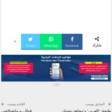
شارك
Twitter
WhatsApp
Facebook
إعلان
السابق بوست
القادم بوست
طنجة: ‘العربي’ و’مجاهد ينتهيان
قوللــــو مايقولاشي