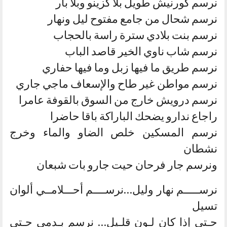
نرسم كورنيش طويل بلا كزينو وبلا بار
نرسم شحال من جامع مفتوح ليل ونهار
نرسم بنت بلادي سترة راسة بالحجاب
نرسم شاب ناوي الخير قاصد الباب
نرسم طريق ما فيها زبل وما فيها حفاري
نرسم مواطن غير طاح والإسعاف ماجي جاري
نرسم درويش خارج من السوق بالقوفة عامرا
راجاع ندارو يضحك الباراكة باقا حاضرا
نرسم المسكين خلص الضاو والماء وخرج
نشطان
ونرسم جار فرحان حيت جارو بات شبعان
نرســـــم نهار وليل…نرســــم أحـــلامــي ألوان
تسيل
حـتي إذا كان لـون قلـيل… نرسم بـدمي حـتي