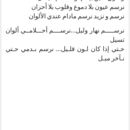
نرسم عيون بلا دموع وقلوب بلا أحزان
نرسم و نزيد نرسم مادام عندي الألوان
نرســـــم نهار وليل…نرســــم أحـــلامــي ألوان
تسيل
حـتي إذا كان لـون قلـيل… نرسم بـدمي حـتي
نـآخر ميـل