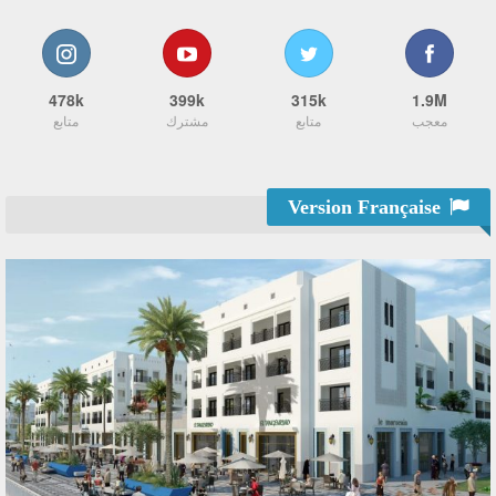
478k
399k
315k
1.9M
معجب
متابع
مشترك
متابع
Version Française