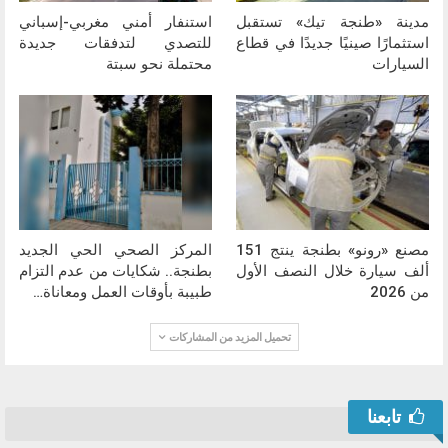
مدينة «طنجة تيك» تستقبل
استنفار أمني مغربي-إسباني
استثمارًا صينيًا جديدًا في قطاع
للتصدي لتدفقات جديدة
السيارات
محتملة نحو سبتة
مصنع «رونو» بطنجة ينتج 151
المركز الصحي الحي الجديد
ألف سيارة خلال النصف الأول
بطنجة.. شكايات من عدم التزام
من 2026
طبيبة بأوقات العمل ومعاناة…
تحميل المزيد من المشاركات
تابعنا