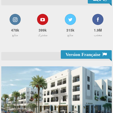
478k
399k
315k
1.9M
معجب
متابع
مشترك
متابع
Version Française