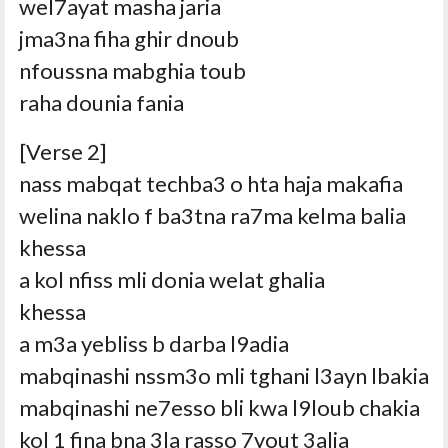
wel7ayat masha jaria
jma3na fiha ghir dnoub
nfoussna mabghia toub
raha dounia fania
[Verse 2]
nass mabqat techba3 o hta haja makafia
welina naklo f ba3tna ra7ma kelma balia
khessa
a kol nfiss mli donia welat ghalia
khessa
a m3a yebliss b darba l9adia
mabqinashi nssm3o mli tghani l3ayn lbakia
mabqinashi ne7esso bli kwa l9loub chakia
kol 1 fina bna 3la rasso 7yout 3alia