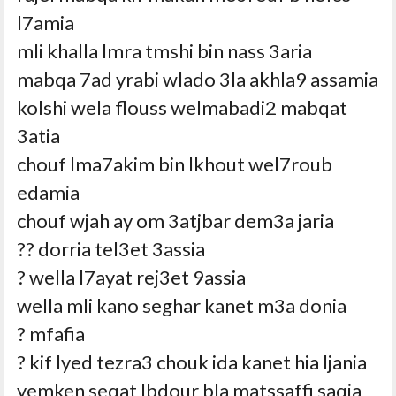
l7amia
mli khalla lmra tmshi bin nass 3aria
mabqa 7ad yrabi wlado 3la akhla9 assamia
kolshi wela flouss welmabadi2 mabqat
3atia
chouf lma7akim bin lkhout wel7roub
edamia
chouf wjah ay om 3atjbar dem3a jaria
dorria tel3et 3assia ??
wella l7ayat rej3et 9assia ?
wella mli kano seghar kanet m3a donia
mfafia ?
kif lyed tezra3 chouk ida kanet hia ljania ?
yemken seqat lbdour bla matssaffi saqia