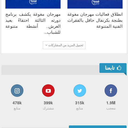
انطلاق فعاليات مهرجان مغوغة
مهرجان مغوغة يكشف برنامج
بطنجة بكرنفال حافل بالفقرات
دورته الثالثة احتفاءً بعيد
الفنية المتنوعة
العرش.. أنشطة متنوعة
للشباب…
تحميل المزيد من المشاركات
تابعنا
478k
399k
315k
1.9M
معجب
متابع
مشترك
متابع