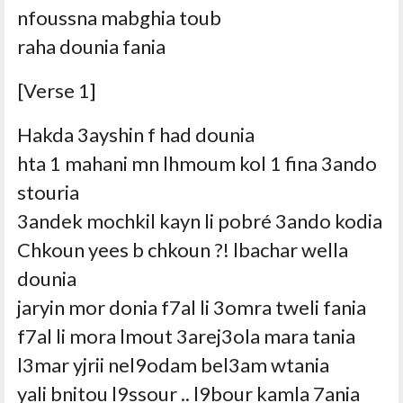
nfoussna mabghia toub
raha dounia fania
[Verse 1]
Hakda 3ayshin f had dounia
hta 1 mahani mn lhmoum kol 1 fina 3ando
stouria
3andek mochkil kayn li pobré 3ando kodia
Chkoun yees b chkoun ?! lbachar wella
dounia
jaryin mor donia f7al li 3omra tweli fania
f7al li mora lmout 3arej3ola mara tania
l3mar yjrii nel9odam bel3am wtania
yali bnitou l9ssour .. l9bour kamla 7ania