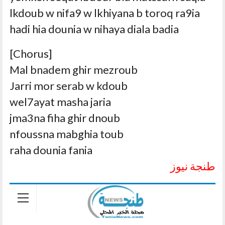
lkdoub w nifa9 w lkhiyana b toroq ra9ia
hadi hia dounia w nihaya diala badia
[Chorus]
Mal bnadem ghir mezroub
Jarri mor serab w kdoub
wel7ayat masha jaria
jma3na fiha ghir dnoub
nfoussna mabghia toub
raha dounia fania
طنجة نيوز