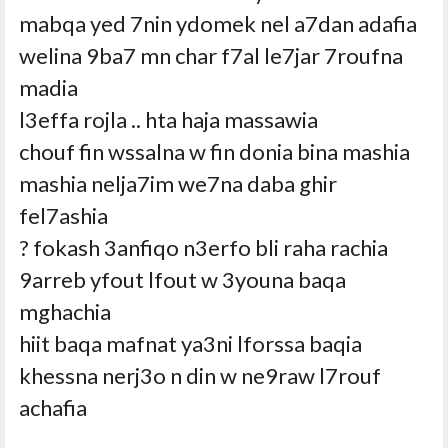
mabqa yed 7nin ydomek nel a7dan adafia
welina 9ba7 mn char f7al le7jar 7roufna
madia
l3effa rojla .. hta haja massawia
chouf fin wssalna w fin donia bina mashia
mashia nelja7im we7na daba ghir
fel7ashia
fokash 3anfiqo n3erfo bli raha rachia ?
9arreb yfout lfout w 3youna baqa
mghachia
hiit baqa mafnat ya3ni lforssa baqia
khessna nerj3o n din w ne9raw l7rouf
achafia