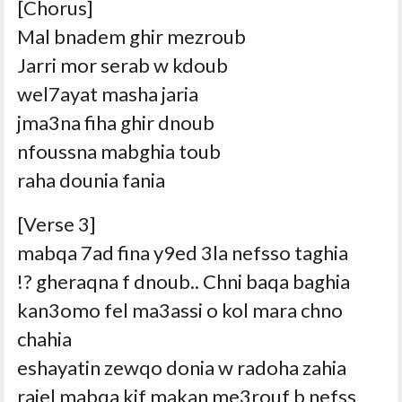
[Chorus]
Mal bnadem ghir mezroub
Jarri mor serab w kdoub
wel7ayat masha jaria
jma3na fiha ghir dnoub
nfoussna mabghia toub
raha dounia fania
[Verse 3]
mabqa 7ad fina y9ed 3la nefsso taghia
gheraqna f dnoub.. Chni baqa baghia ?!
kan3omo fel ma3assi o kol mara chno
chahia
eshayatin zewqo donia w radoha zahia
rajel mabqa kif makan me3rouf b nefss