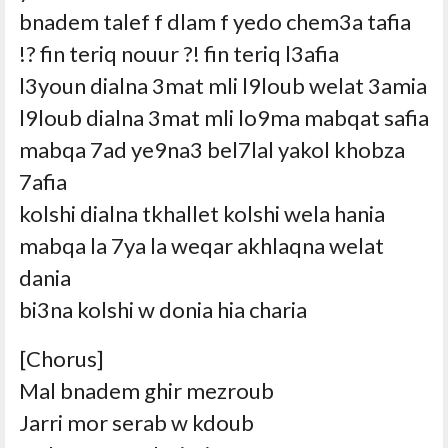
bnadem talef f dlam f yedo chem3a tafia
fin teriq nouur ?! fin teriq l3afia ?!
l3youn dialna 3mat mli l9loub welat 3amia
l9loub dialna 3mat mli lo9ma mabqat safia
mabqa 7ad ye9na3 bel7lal yakol khobza
7afia
kolshi dialna tkhallet kolshi wela hania
mabqa la 7ya la weqar akhlaqna welat
dania
bi3na kolshi w donia hia charia
[Chorus]
Mal bnadem ghir mezroub
Jarri mor serab w kdoub