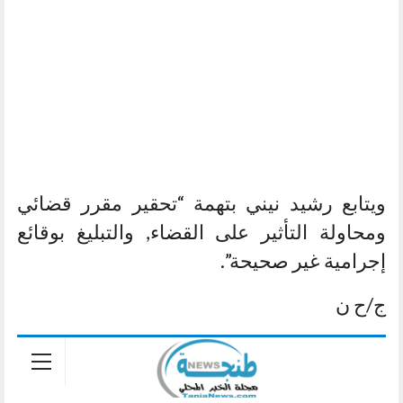
ويتابع رشيد نيني بتهمة “تحقير مقرر قضائي
ومحاولة التأثير على القضاء, والتبليغ بوقائع
إجرامية غير صحيحة”.
ج/ح ن