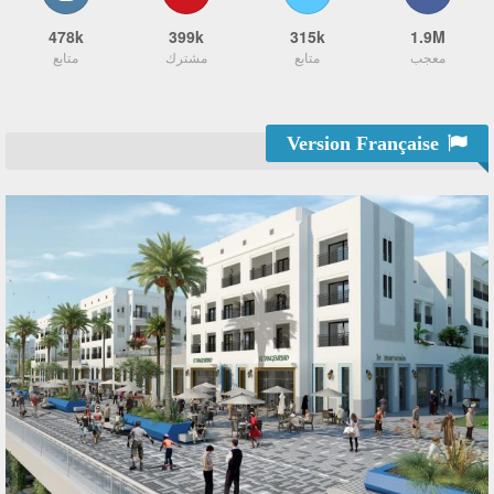
478k
399k
315k
1.9M
معجب
متابع
مشترك
متابع
Version Française