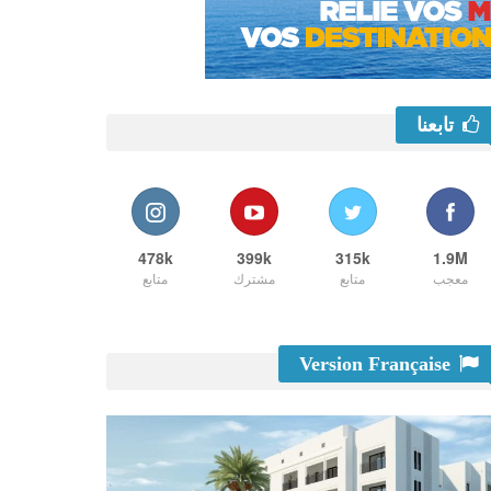
تابعنا
478k
399k
315k
1.9M
معجب
متابع
مشترك
متابع
Version Française