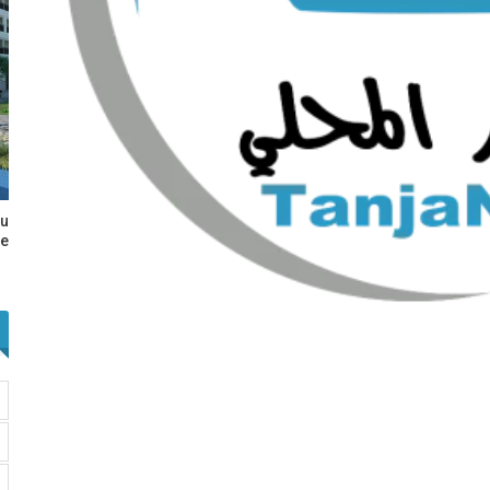
au
e…