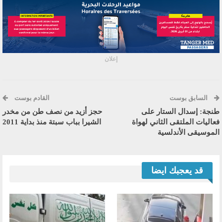
إعلان
السابق بوست
القادم بوست
طنجة: إسدال الستار على
حجز أزيد من نصف طن من مخدر
فعاليات الملتقى الثاني لهواة
الشيرا بباب سبتة منذ بداية 2011
الموسيقى الأندلسية
قد يعجبك ايضا