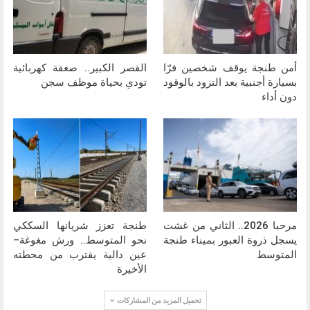
أمن طنجة يوقف شخصين فرّا
القصر الكبير.. صعقة كهربائية
بسيارة أجنبية بعد التزود بالوقود
تودي بحياة موظف سجن
دون أداء
مرحبا 2026.. الثاني من غشت
طنجة تعزز شريانها السككي
يسجل ذروة العبور بميناء طنجة
نحو المتوسط.. ورش مغوغة–
المتوسط
عين دالية يقترب من محطته
الأخيرة
تحميل المزيد من المشاركات