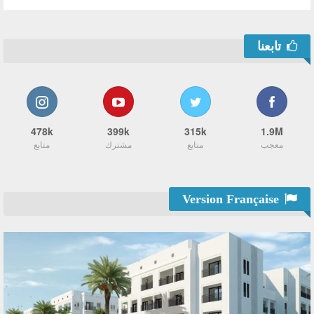
تابعنا
478k
399k
315k
1.9M
معجب
متابع
مشترك
متابع
Version Française