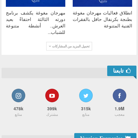
انطلاق فعاليات مهرجان مغوغة
مهرجان مغوغة يكشف برنامج
بطنجة بكرنفال حافل بالفقرات
دورته الثالثة احتفاءً بعيد
الفنية المتنوعة
العرش.. أنشطة متنوعة
للشباب…
تحميل المزيد من المشاركات
تابعنا
478k
399k
315k
1.9M
معجب
متابع
مشترك
متابع