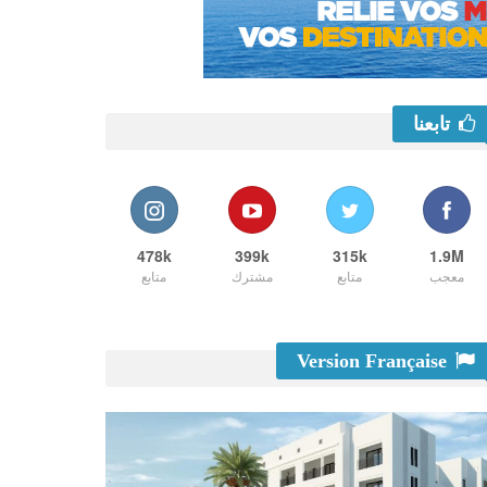
تابعنا
478k
399k
315k
1.9M
معجب
متابع
مشترك
متابع
Version Française