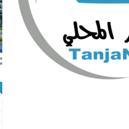
au
e…