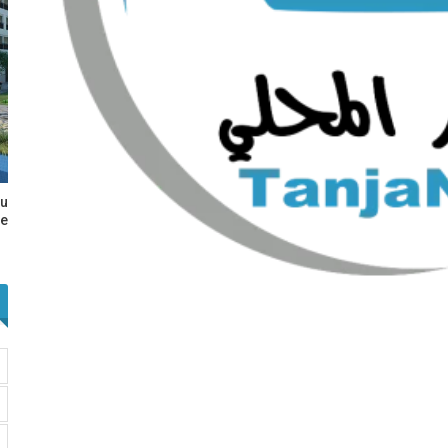
au
e…