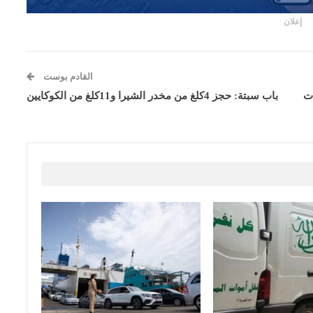
إعلان
القادم بوست
ات
باب سبتة: حجز 4كلغ من مخدر الشيرا و11كلغ من الكوكايين