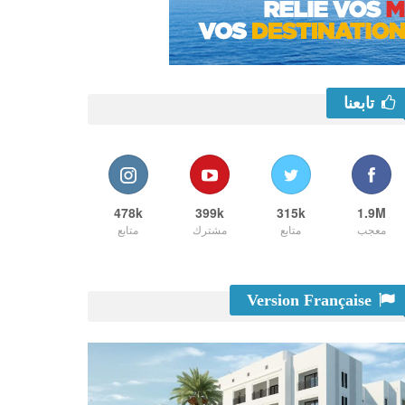
تابعنا
478k
399k
315k
1.9M
معجب
متابع
مشترك
متابع
Version Française