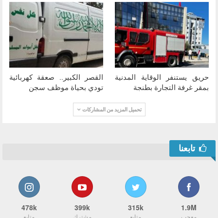
حريق يستنفر الوقاية المدنية
القصر الكبير.. صعقة كهربائية
بمقر غرفة التجارة بطنجة
تودي بحياة موظف سجن
تحميل المزيد من المشاركات
تابعنا
478k
399k
315k
1.9M
معجب
متابع
مشترك
متابع