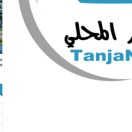
au
e…