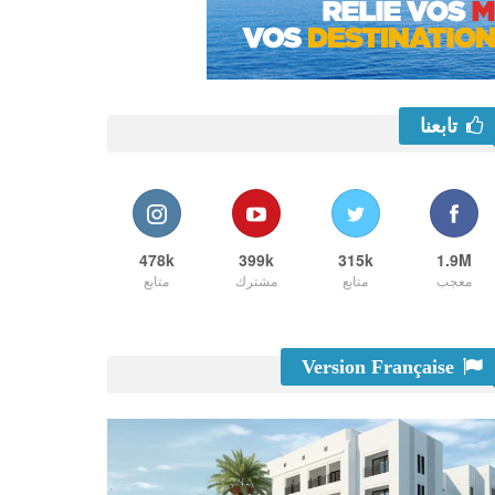
تابعنا
478k
399k
315k
1.9M
معجب
متابع
مشترك
متابع
Version Française