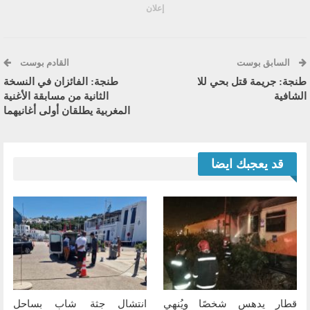
إعلان
السابق بوست
القادم بوست
طنجة: جريمة قتل بحي للا
طنجة: الفائزان في النسخة
الشافية
الثانية من مسابقة الأغنية
المغربية يطلقان أولى أغانيهما
قد يعجبك ايضا
قطار يدهس شخصًا ويُنهي
انتشال جثة شاب بساحل