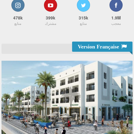
478k
399k
315k
1.9M
معجب
متابع
مشترك
متابع
Version Française