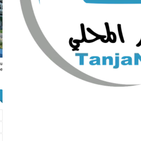
au
e…