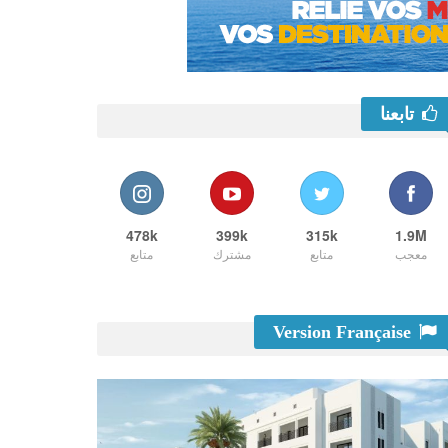
تابعنا
478k
399k
315k
1.9M
معجب
متابع
مشترك
متابع
Version Française