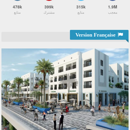
478k
399k
315k
1.9M
معجب
متابع
مشترك
متابع
Version Française