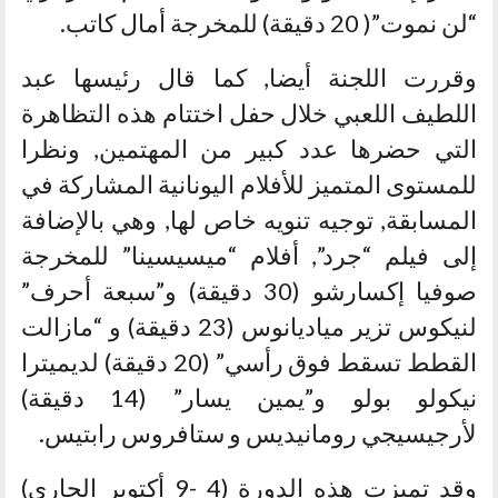
“لن نموت”( 20 دقيقة) للمخرجة أمال كاتب.
وقررت اللجنة أيضا, كما قال رئيسها عبد
اللطيف اللعبي خلال حفل اختتام هذه التظاهرة
التي حضرها عدد كبير من المهتمين, ونظرا
للمستوى المتميز للأفلام اليونانية المشاركة في
المسابقة, توجيه تنويه خاص لها, وهي بالإضافة
إلى فيلم “جرد”, أفلام “ميسيسينا” للمخرجة
صوفيا إكسارشو (30 دقيقة) و”سبعة أحرف”
لنيكوس تزير مياديانوس (23 دقيقة) و “مازالت
القطط تسقط فوق رأسي” (20 دقيقة) لديميترا
نيكولو بولو و”يمين يسار” (14 دقيقة)
لأرجيسيجي رومانيديس و ستافروس رابتيس.
وقد تميزت هذه الدورة (4 -9 أكتوبر الجاري)