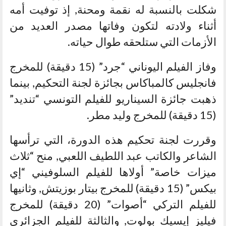
شكلت بالنسبة له نقمة ومحنة, إذ توفيت أمه
أثناء ولادته لتكون وفاتها مصدر العديد من
الأزمات التي ستلحقه طوال حياته.
وفاز الفيلم اليوناني “جرد” (15 دقيقة) للمخرج
فانجليس كالمباكاس بجائزة لجنة التحكيم, بينما
ذهبت جائزة السيناريو للفيلم التونسي “تنديد”
(15 دقيقة) للمخرج وليد مطر.
وقررت لجنة تحكيم هذه الدورة، التي ترأسها
الشاعر والكاتب عبد اللطيف اللعبي, منح “ثلاث
ميزات خاصة” أولاها للفيلم السلوفيني “إي
بيكس” (15 دقيقة) للمخرج بيتار بوزيتش, وثانيها
للفيلم التركي “أصوات” (20 دقيقة) للمخرج
فيليز إيسيك بولوت, والثالثة للفيلم الجزائري