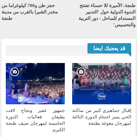
طنجة: الأميرة للا حسناء تفتتح
حجز طن و700 كيلوغراما من
الندوة الدولية حول ‘التدبير
مخدر الشيرا بالقرب من مدينة
المستدام للساحل : دور التربية
طنجة
والتحسيس’
قد يعجبك ايضا
إقبال جماهيري كبير من ساكنة
جمهور غفير ونجاح لافت
الحي يميز اختتام الدورة الثالثة
يطبعان فعاليات الدورة
لمهرجان مغوغة بطنجة
الخامسة لمهرجان صيف طنجة
الكبرى