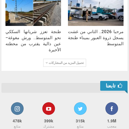
مرحبا 2026.. الثاني من غشت
طنجة تعزز شريانها السككي
يسجل ذروة العبور بميناء طنجة
نحو المتوسط.. ورش مغوغة–
المتوسط
عين دالية يقترب من محطته
الأخيرة
تحميل المزيد من المشاركات
تابعنا
478k
399k
315k
1.9M
معجب
متابع
مشترك
متابع