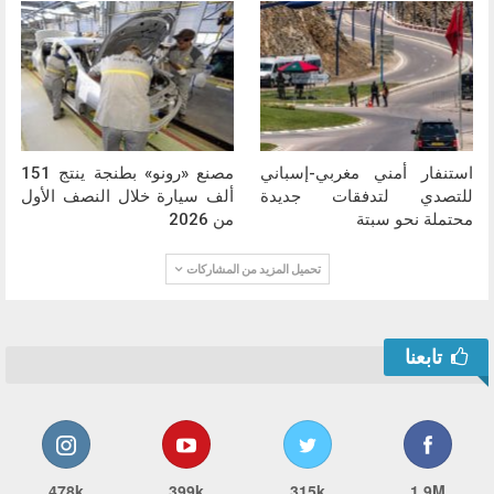
استنفار أمني مغربي-إسباني
مصنع «رونو» بطنجة ينتج 151
للتصدي لتدفقات جديدة
ألف سيارة خلال النصف الأول
محتملة نحو سبتة
من 2026
تحميل المزيد من المشاركات
تابعنا
478k
399k
315k
1.9M