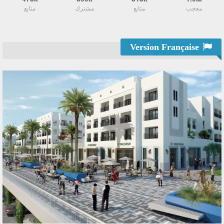
معجب
متابع
مشترك
متابع
Version Française