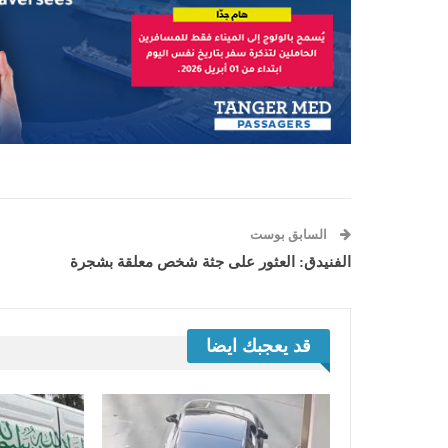
السابق بوست
الفنيدق: العثور على جثة شخص معلقة بشجرة
قد يعجبك ايضا