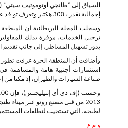
السياق إلى “طانجي أوتوموتيف سيتي” (ط
إجمالية تقدر بـ300 هكتار وتعرف توافد عدد كبير من المستثمرين.
وسجلت المجلة البريطانية أن المنطقة
ترحيل الخدمات، موفرة بذلك للمقاولين
بدور تسهيل المساطر، إلى جانب تقديم 
وأضافت أن المنطقة الحرة عرفت تطورا م
استثمارات أجنبية هامة والمساهمة في
صناعة السيارات والطيران، إذ مكنا من إحداث 50 ألف من
2013 من قبل مصنع رونو عبر ميناء 
لطنجة، التي تستجيب لتطلعات المستثمري
و م ع