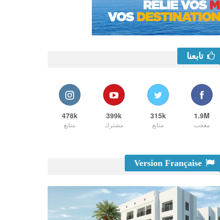
تابعنا
478k
399k
315k
1.9M
معجب
متابع
مشترك
متابع
Version Française