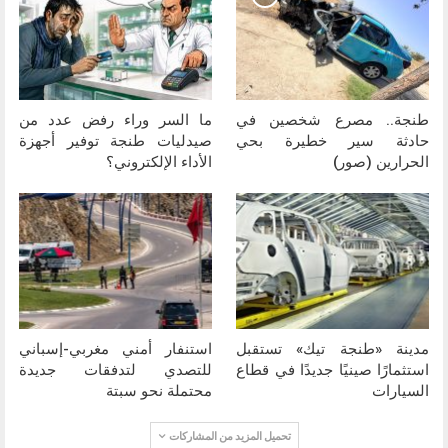
طنجة.. مصرع شخصين في
ما السر وراء رفض عدد من
حادثة سير خطيرة بحي
صيدليات طنجة توفير أجهزة
الحرارين (صور)
الأداء الإلكتروني؟
مدينة «طنجة تيك» تستقبل
استنفار أمني مغربي-إسباني
استثمارًا صينيًا جديدًا في قطاع
للتصدي لتدفقات جديدة
السيارات
محتملة نحو سبتة
تحميل المزيد من المشاركات