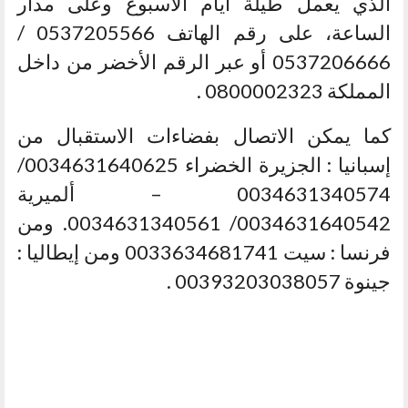
الذي يعمل طيلة أيام الأسبوع وعلى مدار
الساعة، على رقم الهاتف 0537205566 /
0537206666 أو عبر الرقم الأخضر من داخل
المملكة 0800002323 .
كما يمكن الاتصال بفضاءات الاستقبال من
إسبانيا : الجزيرة الخضراء 0034631640625/
0034631340574 – ألميرية
0034631640542/ 0034631340561. ومن
فرنسا : سيت 0033634681741 ومن إيطاليا :
جينوة 00393203038057 .