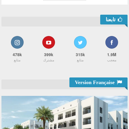
تابعنا
478k
399k
315k
1.9M
معجب
متابع
مشترك
متابع
Version Française