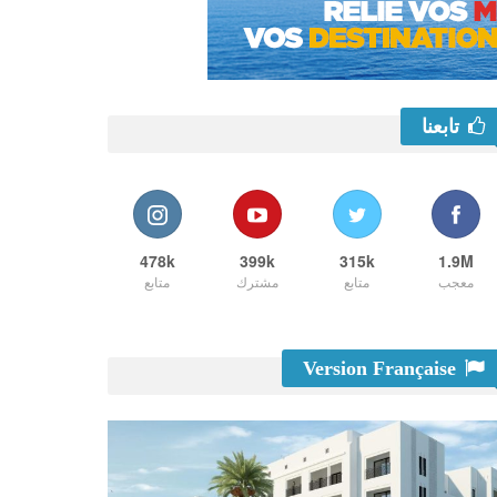
تابعنا
478k
399k
315k
1.9M
معجب
متابع
مشترك
متابع
Version Française