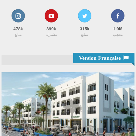
478k
399k
315k
1.9M
معجب
متابع
مشترك
متابع
Version Française