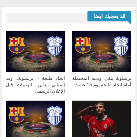
قد يعجبك ايضا
برشلونة يلغي وديته المحتملة
اتحاد طنجة – برشلونة.. وفد
أمام اتحاد طنجة يوم 15 غشت
إسباني يعاين الترتيبات قبل
الإعلان الرسمي