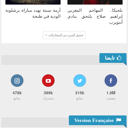
بلجيكا.. المهاجم المغربي
أزمة سبتة تهدد مباراة برشلونة
إبراهيم صلاح يلتحق بنادي
الودية في طنجة
أنتويرب
تحميل المزيد من المشاركات
تابعنا
478k
399k
315k
1.9M
معجب
متابع
مشترك
متابع
Version Française