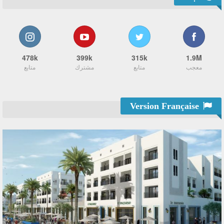
478k
399k
315k
1.9M
معجب
متابع
مشترك
متابع
Version Française