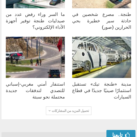
طنجة.. مصرع شخصين في
ما السر وراء رفض عدد من
حادثة سير خطيرة بحي
صيدليات طنجة توفير أجهزة
الحرارين (صور)
الأداء الإلكتروني؟
مدينة «طنجة تيك» تستقبل
استنفار أمني مغربي-إسباني
استثمارًا صينيًا جديدًا في قطاع
للتصدي لتدفقات جديدة
السيارات
محتملة نحو سبتة
تحميل المزيد من المشاركات
تابعنا