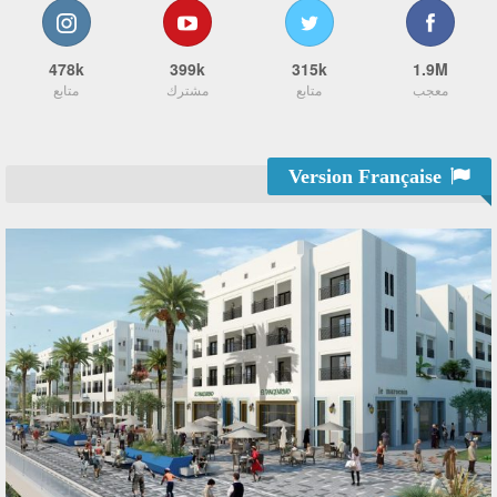
478k
399k
315k
1.9M
معجب
متابع
مشترك
متابع
Version Française