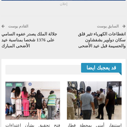
إعلان
السابق بوست
القادم بوست
انقطاعات الكهرباء تثير قلق
جلالة الملك يصدر عفوه السامي
سكان دواوير بشفشاون
على 1376 شخصا بمناسبة عيد
والحسيمة قبل عيد الأضحى
الأضحى المبارك
قد يعجبك ايضا
استنفار أمني بمحطة قطار
فتح تحقيق بشأن اعتداءات