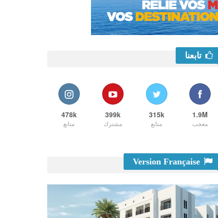
تابعنا
478k
399k
315k
1.9M
معجب
متابع
مشترك
متابع
Version Française