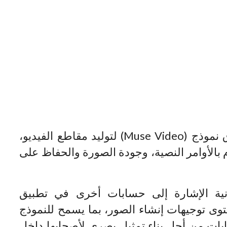
وأضاف أن الشركة تستعد، أيضا، لإطلاق نموذج (Muse Video) لتوليد مقاطع الفيديو،
ام بالأوامر النصية، وجودة الصورة والحفاظ على
مزايا “Muse Image” إمكانية الإشارة إلى حسابات أخرى في تطبيق
وى توجيهات إنشاء الصور، بما يسمح للنموذج
ابات من أجل بناء تمثيل بصري لأصحابها داخل