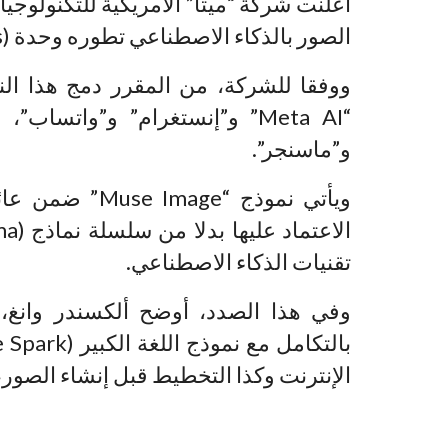
الصور بالذكاء الاصطناعي تطوره وحدة (Superintelligence Labs) التابعة لها.
ووفقا للشركة، من المقرر دمج هذا ال
“Meta AI” و”إنستغرام” و”واتس
و”ماسنجر”.
تقنيات الذكاء الاصطناعي.
وفي هذا الصدد، أوضح ألكسندر وانغ، 
الإنترنت وكذا التخطيط قبل إنشاء الصور، ب