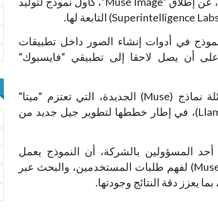
أعلنت شركة “ميتا” الأمريكية للتكنولوجيا، عن إطلاق “Muse Image”، كأول نموذج لتوليد
نموذج في أدوات إنشاء الصور داخل تطبيقات
اب”، على أن يصل لاحقا إلى تطبيقي “فايسبوك”
ويأتي نموذج “Muse Image” ضمن عائلة نماذج (Muse) الجديدة، التي تعتزم “ميتا”
الاعتماد عليها بدلا من سلسلة نماذج (Llama)، في إطار خططها لتطوير جيل جديد من
أحد المسؤولين بالشركة، أن النموذج يعمل
بالتكامل مع نموذج اللغة الكبير (Muse Spark) لفهم طلبات المستخدمين، والبحث عبر
ما يعزز دقة النتائج وجودتها.