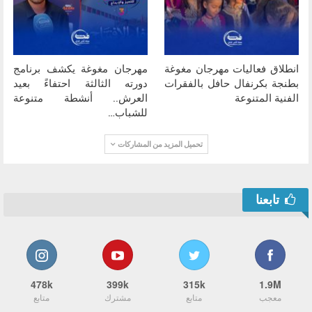
انطلاق فعاليات مهرجان مغوغة
مهرجان مغوغة يكشف برنامج
بطنجة بكرنفال حافل بالفقرات
دورته الثالثة احتفاءً بعيد
الفنية المتنوعة
العرش.. أنشطة متنوعة
للشباب…
تحميل المزيد من المشاركات
تابعنا
478k
399k
315k
1.9M
معجب
متابع
مشترك
متابع