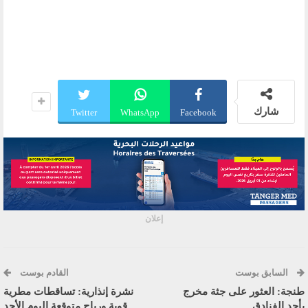
شارك
Twitter
WhatsApp
Facebook
إعلان
السابق بوست
القادم بوست
طنجة: العثور على جثة مخرج
نشرة إنذارية: تساقطات مطرية
بأحد الفنادق
قوية ورياح متوقعة اليوم الأحد