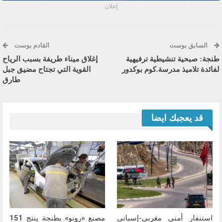
إعلان
السابق بوست
القادم بوست
طنجة: صبحية تنشيطية ترفيهية
إغلاق ميناء طريفة بسبب الرياح
لفائدة تلاميذ مدرسة.كوم بوكدور
القوية التي تجتاح مضيق جبل
طارق
قد يعجبك ايضا
استنفار أمني مغربي-إسباني
مصنع «رونو» بطنجة ينتج 151