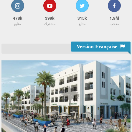
478k
399k
315k
1.9M
معجب
متابع
مشترك
متابع
Version Française