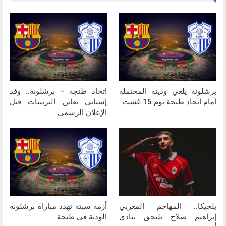
برشلونة يلغي وديته المحتملة
اتحاد طنجة – برشلونة.. وفد
أمام اتحاد طنجة يوم 15 غشت
إسباني يعاين الترتيبات قبل
الإعلان الرسمي
بلجيكا.. المهاجم المغربي
أزمة سبتة تهدد مباراة برشلونة
إبراهيم صلاح يلتحق بنادي
الودية في طنجة