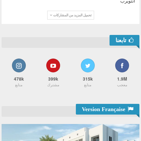
أنتويرب
تحميل المزيد من المشاركات
تابعنا
478k
399k
315k
1.9M
معجب
متابع
مشترك
متابع
Version Française