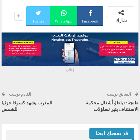
شارك
Twitter
WhatsApp
Facebook
إعلان
السابق بوست
القادم بوست
طنجة: تباطؤ أشغال محكمة
المغرب يشهد كسوفا جزئيا
الاستئناف يثير تساؤلات
للشمس
قد يعجبك ايضا